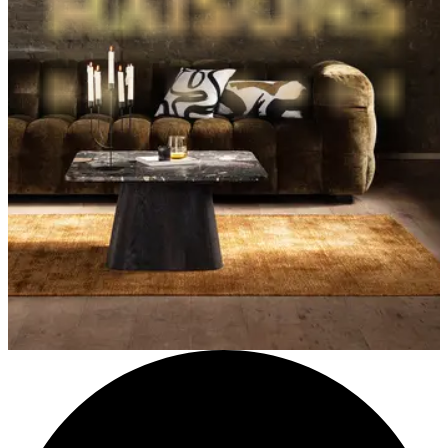
Billetterie en coffret : spectacles, sorties, souvenirs à choisir quand
on veut.
Découvrir
Zalando
Mode et chaussures pour tous les styles, facile à offrir.
À partir de 5€
Maisons du Monde
Meubles et déco inspirés : pour relooker la maison en un clin d’œil.
À partir de 10€