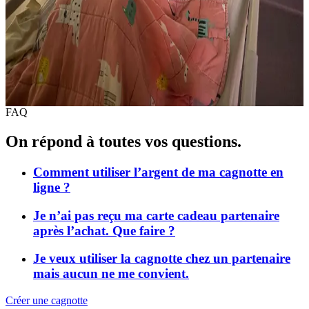
3 671,20 €
récoltés
Du rêve pour Riley ♥️
1 276 €
récoltés
FAQ
On répond à toutes vos questions.
Comment utiliser l’argent de ma cagnotte en
ligne ?
Je n’ai pas reçu ma carte cadeau partenaire
après l’achat. Que faire ?
Je veux utiliser la cagnotte chez un partenaire
mais aucun ne me convient.
Créer une cagnotte