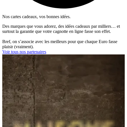
Nos cartes cadeaux, vos bonnes idées.
Des marques que vous adorez, des idées cadeaux par milliers… et
surtout la garantie que votre cagnotte en ligne fasse son effet.
Bref, on s’associe avec les meilleurs pour que chaque Euro fasse
plaisir (vraiment).
Voir tous nos partenaires
Scotto Musique
Instruments et accessoires depuis 1921 : pour faire vibrer débutants
et pros.
Découvrir
Airbnb
Cartes cadeaux pour offrir un séjour ou une expérience partout.
Découvrir
Wonderbox