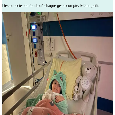
Des collectes de fonds où chaque geste compte. Même petit.
Partenaire officiel
La magie comme remède au courage 💙 🪄
605 €
récoltés
Aidons La Ferme du Rocher à relever le défi climatique
13 100 €
récoltés
incendie de forêt : Patrick et sa famille ont tout perdu !
20 039 €
récoltés
Partenaire officiel
Projet 5 TONNES : 5 000 kg pour 500 familles